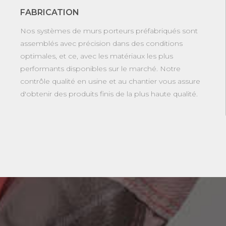
FABRICATION
Nos systèmes de murs porteurs préfabriqués sont
assemblés avec précision dans des conditions
optimales, et ce, avec les matériaux les plus
performants disponibles sur le marché. Notre
contrôle qualité en usine et au chantier vous assure
d'obtenir des produits finis de la plus haute qualité.