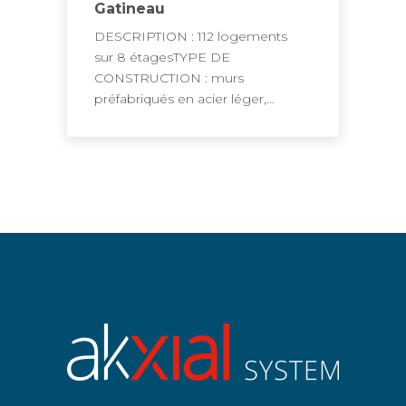
Gatineau
DESCRIPTION : 112 logements
sur 8 étagesTYPE DE
CONSTRUCTION : murs
préfabriqués en acier léger,…