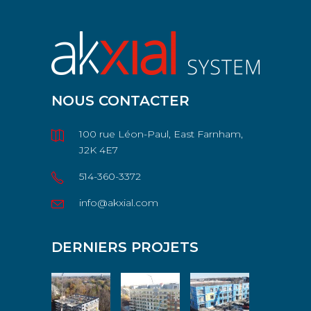
NOUS CONTACTER
100 rue Léon-Paul, East Farnham,
J2K 4E7
514-360-3372
info@akxial.com
DERNIERS PROJETS