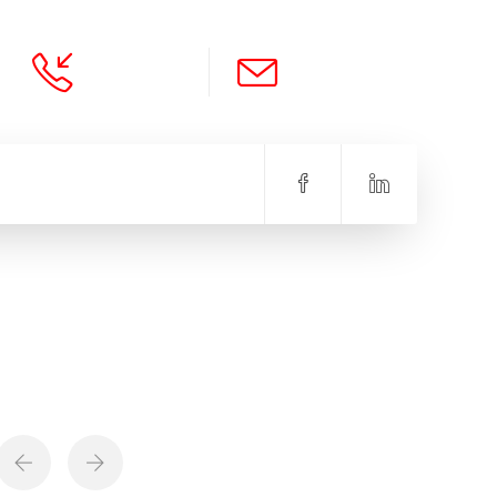
TÉLÉPHONE
COURRIEL
514-360-3372
info@akxial.com