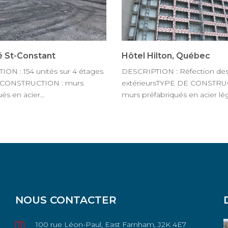
é St-Constant
Hôtel Hilton, Québec
ON : 154 unités sur 4 étages
DESCRIPTION : Réfection de
 CONSTRUCTION : murs
extérieursTYPE DE CONSTRU
ués en acier…
murs préfabriqués en acier lé
NOUS CONTACTER
100 rue Léon-Paul, East Farnham, J2K 4E7