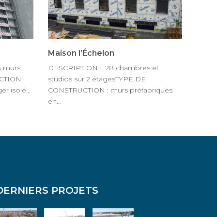
Maison l’Échelon
s murs
DESCRIPTION : 28 chambres et
CTION :
studios sur 2 étagesTYPE DE
ger isolé…
CONSTRUCTION : murs préfabriqués
en…
DERNIERS PROJETS