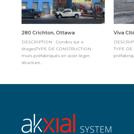
280 Crichton, Ottawa
Viva Cit
DESCRIPTION : Condos sur 4
DESCRIPTI
étagesTYPE DE CONSTRUCTION :
TYPE DE
murs préfabriqués en acier léger,
préfabriq
structure…